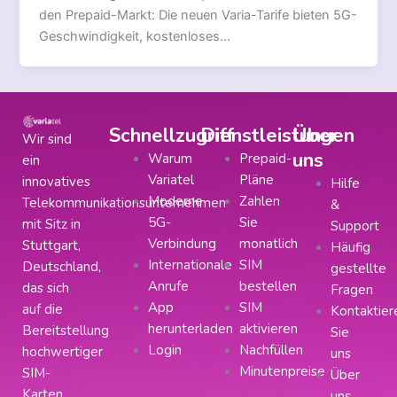
den Prepaid-Markt: Die neuen Varia-Tarife bieten 5G-
Geschwindigkeit, kostenloses…
Schnellzugriff
Dienstleistungen
Über
Wir sind
uns
Warum
Prepaid-
ein
Variatel
Pläne
innovatives
Hilfe
Moderne
Zahlen
Telekommunikationsunternehmen
&
5G-
Sie
mit Sitz in
Support
Verbindung
monatlich
Stuttgart,
Häufig
Internationale
SIM
Deutschland,
gestellte
Anrufe
bestellen
das sich
Fragen
App
SIM
auf die
Kontaktier
herunterladen
aktivieren
Bereitstellung
Sie
Login
Nachfüllen
hochwertiger
uns
Minutenpreise
SIM-
Über
Karten
uns